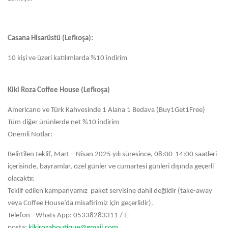
Casana Hisarüstü (Lefkoşa):
10 kişi ve üzeri katılımlarda %10 indirim
Kiki Roza Coffee House (Lefkoşa)
Americano ve Türk Kahvesinde 1 Alana 1 Bedava (Buy1Get1Free)
Tüm diğer ürünlerde net %10 indirim
Önemli Notlar:
Belirtilen teklif, Mart – Nisan 2025 yılı süresince, 08:00-14:00 saatleri
içerisinde, bayramlar, özel günler ve cumartesi günleri dışında geçerli
olacaktır.
Teklif edilen kampanyamız paket servisine dahil değildir (take-away
veya Coffee House’da misafirimiz için geçerlidir).
Telefon - Whats App: 05338283311 / E-
posta:
kikirozaboutique@gmail.com