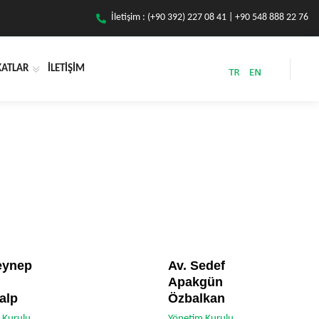
İletişim : (+90 392) 227 08 41 | +90 548 888 22 76
KATLAR
İLETİŞİM
eynep
Av. Sedef
Apakgün
alp
Özbalkan
 Kurulu
Yönetim Kurulu