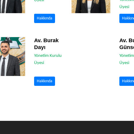
Üyesi
Üyesi
Hakkında
Hakkın
Av. Burak
Av. B
Dayı
Güns
Yönetim Kurulu
Yönetim
Üyesi
Üyesi
Hakkında
Hakkın