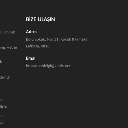
BİZE ULAŞIN
Adres
buluculuk
Bolu Sokak, No: 11, Küçük Kaymaklı,
Lefkoşa, KKTC
kımı, 9 Gün
Email
ak
ktbarolarbirligi@kibris.net
m Günü”
rme
rildi.
rme
di.