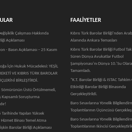
ULAR
FAALİYETLER
eğişiklik Çalışması Hakkında
Kıbrıs Türk Barolar Birliği’nden Ara
liği Açıklaması
Alanında Ankara Temasları
Kıbrıs Türk Barolar Birliği Futbol Ta
on - Basın Açıklaması – 25 Kasım
Süren Dünya Avukatlar Futbol
Şampiyonası’nı Dünya 10.’su Olar
Doğa İçin Hukuk Mücadelesi: YEŞİL
Tamamladı.
REKETİ VE KIBRIS TÜRK BAROLAR
“K.T. Barolar Birliği & ISTAC Tahki
ÜÇLERİNİ BİRLEŞTİRDİ.
Etkinliği Barolar Birliği Binasında
k Sömürünün Üstü Örtülmemeli,
Gerçekleştirildi.
iş Kapsamlı Soruşturma
Baro Sınavlarına Yönelik Bilgilendi
dır!
Toplantılarının Üçüncüsü Gerçekleşti
 Tarihinde Yapılan Yüksek
Baro Sınavlarına Yönelik Bilgilendi
Hizmet Binası Temel Atma
Toplantılarının Ikincisi Gerçekleştiril
işkin Barolar Birliği Açıklaması