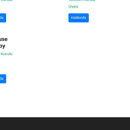
Üyesi
da
Hakkında
use
oy
 Kurulu
da