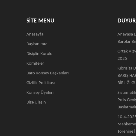
SİTE MENU
DUYUR
Anasayfa
Anayasa D
Barolar Bir
Başkanımız
Ortak Vizy
Disiplin Kurulu
2025
Komiteler
Kıbrıs’ta 
Baro Konsey Başkanları
BARIŞ HA
Gizlilik Politikası
BİRLİĞİ G
Konsey Üyeleri
Sistemati
Polis Gen
Bize Ulaşın
Başlatmalı
10.4.2025
Mahkeme 
Törenine İl