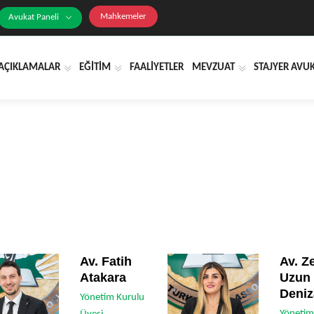
Mahkemeler
Avukat Paneli
AÇIKLAMALAR
EĞİTİM
FAALİYETLER
MEVZUAT
STAJYER AVU
Av. Fatih
Av. Z
Atakara
Uzun
Deniz
Yönetim Kurulu
Yönetim