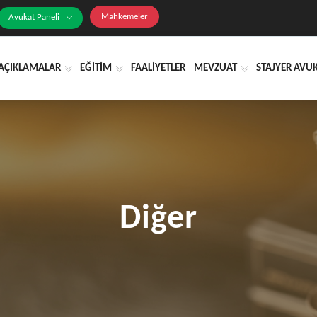
Mahkemeler
Avukat Paneli
AÇIKLAMALAR
EĞİTİM
FAALİYETLER
MEVZUAT
STAJYER AVU
Diğer