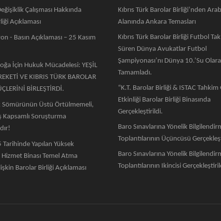
eğişiklik Çalışması Hakkında
Kıbrıs Türk Barolar Birliği’nden Ara
liği Açıklaması
Alanında Ankara Temasları
Kıbrıs Türk Barolar Birliği Futbol Ta
on - Basın Açıklaması – 25 Kasım
Süren Dünya Avukatlar Futbol
Şampiyonası’nı Dünya 10.’su Olar
Doğa İçin Hukuk Mücadelesi: YEŞİL
Tamamladı.
REKETİ VE KIBRIS TÜRK BAROLAR
“K.T. Barolar Birliği & ISTAC Tahki
ÜÇLERİNİ BİRLEŞTİRDİ.
Etkinliği Barolar Birliği Binasında
k Sömürünün Üstü Örtülmemeli,
Gerçekleştirildi.
iş Kapsamlı Soruşturma
Baro Sınavlarına Yönelik Bilgilendi
dır!
Toplantılarının Üçüncüsü Gerçekleşti
 Tarihinde Yapılan Yüksek
Baro Sınavlarına Yönelik Bilgilendi
Hizmet Binası Temel Atma
Toplantılarının Ikincisi Gerçekleştiril
işkin Barolar Birliği Açıklaması