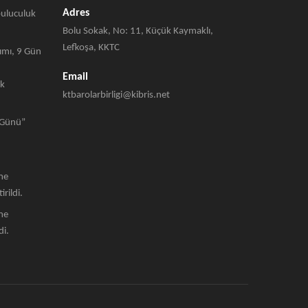
Adres
buluculuk
Bolu Sokak, No: 11, Küçük Kaymaklı,
Lefkoşa, KKTC
kımı, 9 Gün
Email
ak
ktbarolarbirligi@kibris.net
m Günü”
rme
rildi.
rme
di.