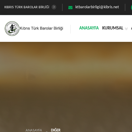
ktbarolarbirligi@kibris.net
KIBRIS TÜRK BAROLAR BİRLİĞİ
ANASAYFA
KURUMSAL
ANASAYFA
DIĞER