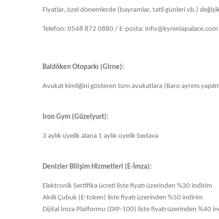
Fiyatlar, özel dönemlerde (bayramlar, tatil günleri vb.) değişik
Telefon: 0548 872 0880 / E-posta:
info@kyreniapalace.com
Baldöken Otoparkı (Girne):
Avukat kimliğini gösteren tüm avukatlara (Baro ayrımı yapılma
Iron Gym (Güzelyurt):
3 aylık üyelik alana 1 aylık üyelik bedava
Denizler Bilişim Hizmetleri (E-İmza):
Elektronik Sertifika ücreti liste fiyatı üzerinden %30 indirim
Akıllı Çubuk (E-token) liste fiyatı üzerinden %50 indirim
Dijital İmza Platformu (DIP-100) liste fiyatı üzerinden %40 in