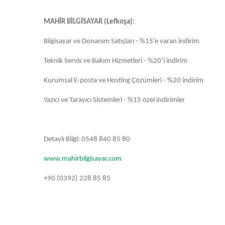
MAHİR BİLGİSAYAR (Lefkoşa):
Bilgisayar ve Donanım Satışları - %15’e varan indirim
Teknik Servis ve Bakım Hizmetleri - %20’i indirim
Kurumsal E-posta ve Hosting Çözümleri - %20 indirim
Yazıcı ve Tarayıcı Sistemleri - %15 özel indirimler
Detaylı Bilgi: 0548 840 85 80
www.mahirbilgisayar.com
+90 (0392) 228 85 85