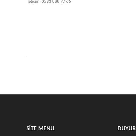
İletişim: 0533 888 77 66
SİTE MENU
DUYUR