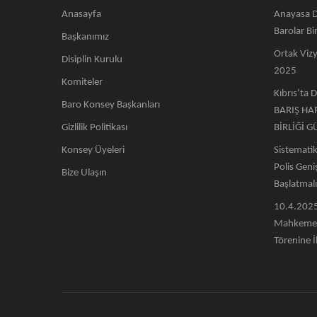
Anasayfa
Anayasa D
Barolar Bir
Başkanımız
Ortak Vizy
Disiplin Kurulu
2025
Komiteler
Kıbrıs’ta 
Baro Konsey Başkanları
BARIŞ HA
Gizlilik Politikası
BİRLİĞİ G
Konsey Üyeleri
Sistemati
Polis Gen
Bize Ulaşın
Başlatmalı
10.4.2025
Mahkeme 
Törenine İl