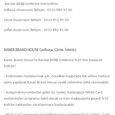
Barolar Birliği üyelerine özel indirim.
Lefkoşa showroom iletişim : 0533 884 95 00
Girne showroom iletişim : 0533 852 95 00
Lefke showroom iletişim : 0533 882 95 00
KANER BRAND HOUSE (Lefkoşa, Girne, İskele):
Kaner Brand House’ta Barolar Birliği Üyelerine %10’dan başlayan
indirim!
- İndirimden faydalanmak için, öncelikle mağazada tek sefere mahsus
işlem yapılarak Kaner Brand House üyelik sistemine dahil olunmalıdır.
- Anlaşmalı kurumlardan gelen bu üyeler, başlangıçta White Card
seviyesinden programa dahil olacak ve tüm mağazalarda geçerli %10
indirim hakkından yararlanmaya başlayacaktır.
- Black Card seviyesine ulaşıldığında tüm ürünlerde %15 indirim, Gold