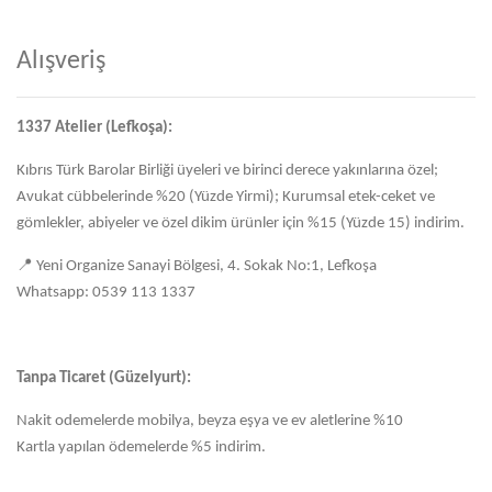
Alışveriş
1337 Atelier (Lefkoşa):
Kıbrıs Türk Barolar Birliği üyeleri ve birinci derece yakınlarına özel;
Avukat cübbelerinde %20 (Yüzde Yirmi); Kurumsal etek-ceket ve
gömlekler, abiyeler ve özel dikim ürünler için %15 (Yüzde 15) indirim.
📍 Yeni Organize Sanayi Bölgesi, 4. Sokak No:1, Lefkoşa
Whatsapp: 0539 113 1337
Tanpa Ticaret (Güzelyurt):
Nakit odemelerde mobilya, beyza eşya ve ev aletlerine %10
Kartla yapılan ödemelerde %5 indirim.