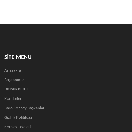
SİTE MENU
Anasayfa
Başkanımız
Disiplin Kurulu
Komiteler
Baro Konsey Başkanları
Gizlilik Politikası
Konsey Üyeleri