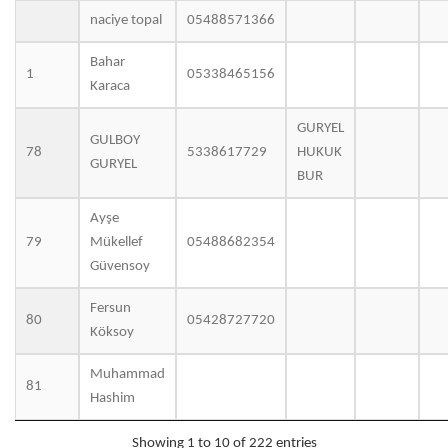
naciye topal
05488571366
Bahar
1
05338465156
Karaca
GURYEL
GULBOY
78
5338617729
HUKUK
GURYEL
BUR
Ayşe
79
Mükellef
05488682354
Güvensoy
Fersun
80
05428727720
Köksoy
Muhammad
81
Hashim
Showing 1 to 10 of 222 entries