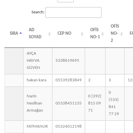
Search:
OFİS
AD
OFİS
SIRA
CEP NO
NO-
F
SOYAD
NO-1
2
AYÇA
HAVVA
5338619695
GÜVEN
hakan kara
05539283849
2
3
12
0
Narin
0 (392)
(533)
Neslihan
05338451135
815 09
841
Armağan
71
77 29
FATMANUR
05324012198