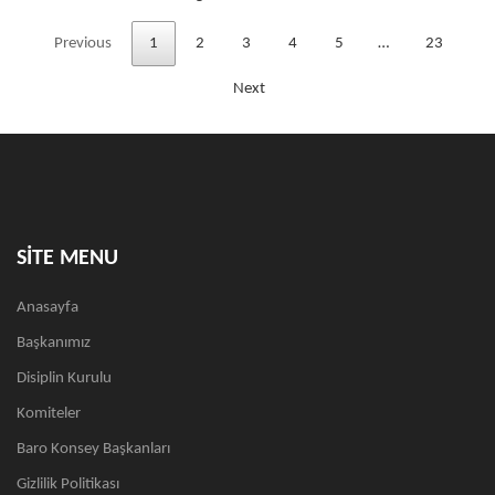
Previous
1
2
3
4
5
…
23
Next
SİTE MENU
Anasayfa
Başkanımız
Disiplin Kurulu
Komiteler
Baro Konsey Başkanları
Gizlilik Politikası