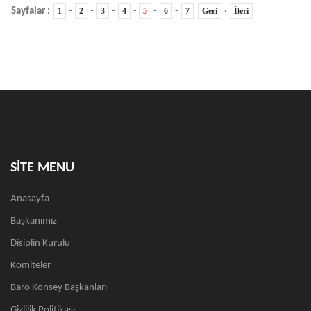
Sayfalar :
1
-
2
-
3
-
4
-
5
-
6
-
7
Geri
·
İleri
SİTE MENU
Anasayfa
Başkanımız
Disiplin Kurulu
Komiteler
Baro Konsey Başkanları
Gizlilik Politikası