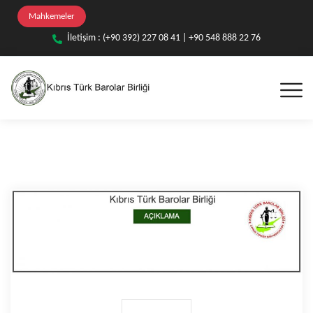
Mahkemeler
İletişim : (+90 392) 227 08 41 | +90 548 888 22 76